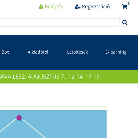
0
Belépés
Regisztráció
r Box
A kiadóról
Letöltések
E-learning
 LESZ: AUGUSZTUS 7., 12-14, 17-19.