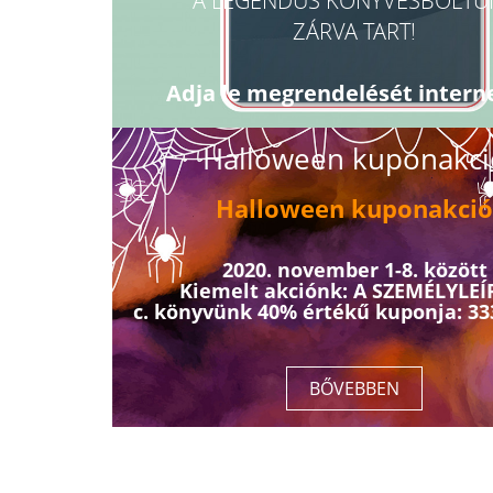
A LEGENDUS KÖNYVESBOLTU
ZÁRVA TART!
Adja le megrendelését intern
Halloween kuponakci
BŐVEBBEN
Halloween
kuponakció
2020. november 1-8. között
Kiemelt akciónk: A SZEMÉLYLE
c. könyvünk 40% értékű kuponja: 33
BŐVEBBEN