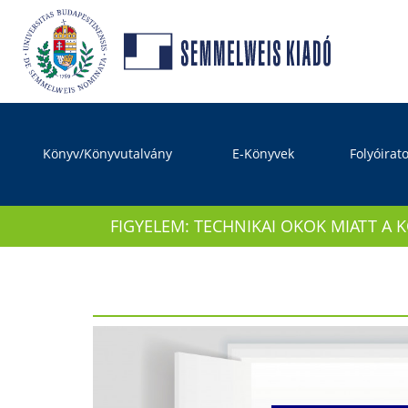
Könyv/Könyvutalvány
E-Könyvek
Folyóirat
FIGYELEM: TECHNIKAI OKOK MIATT A 