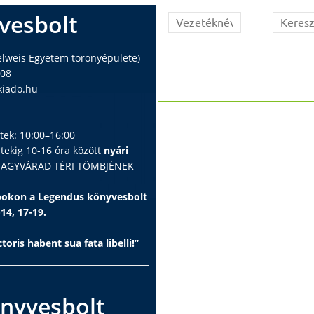
vesbolt
elweis Egyetem toronyépülete)
408
iado.hu
ntek: 10:00–16:00
ntekig 10-16 óra között
nyári
 NAGYVÁRAD TÉRI TÖMBJÉNEK
apokon a Legendus könyvesbolt
-14, 17-19.
toris habent sua fata libelli!”
nyvesbolt