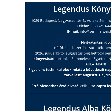
Legendus Köny
1089 Budapest, Nagyvárad tér 4., Aula (a Semm
Telefon:
06-1-210-4
E-mail:
info@semmelweisk
Nyitvatartási idő:
Hétfő, kedd, szerda, csütörtök, pé
2026. július 13-tól augusztus 5-ig hétfőtől pé
könyvvásár
t tartunk a Semmelweis Egyetem
AULÁJÁBAN!
Figyelem: technikai okok miatt a következő n
zárva lesz: augusztus 7., 12
Értő olvasathoz értő olvasó kell! „Pro captu lec
Legendus Alba Kö