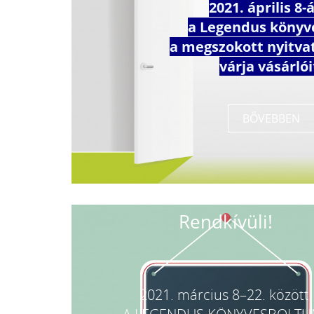
2021. április 8-
a Legendus könyv
a megszokott nyitva
várja vásárlói
BŐVEBBEN
Rendkívüli!
2021. március 8–22. között