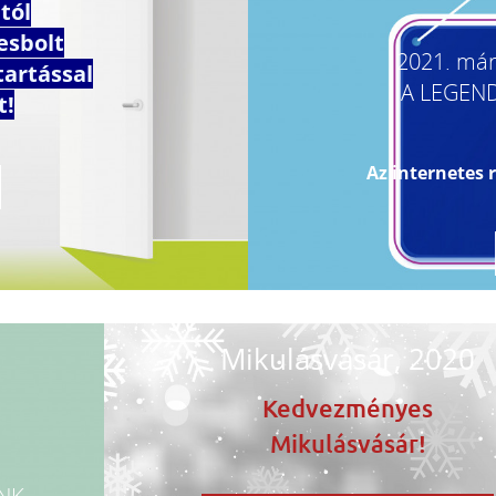
ától
esbolt
2021. márc
tartással
A LEGEN
t!
Az internetes r
Mikulásvásár, 2020
Kedvezményes
Mikulásvásár!