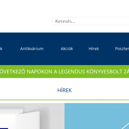
ok
Antikvárium
Akciók
Hírek
Poszte
KÖVETKEZŐ NAPOKON A LEGENDUS KÖNYVESBOLT ZÁRVA
HÍREK