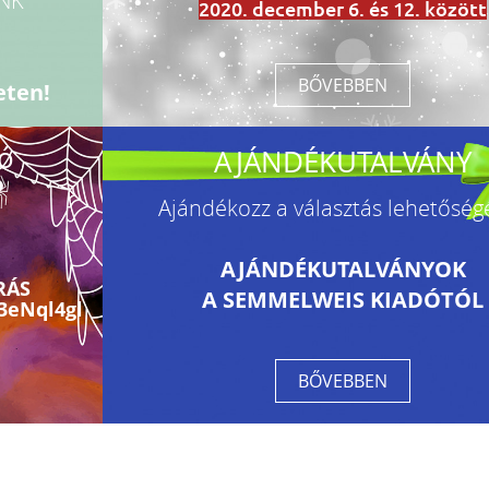
NK
2020. december 6. és 12. között
BŐVEBBEN
eten!
ó
AJÁNDÉKUTALVÁNY
Ajándékozz a választás lehetőségé
AJÁNDÉKUTALVÁNYOK
ÍRÁS
A SEMMELWEIS KIADÓTÓL
3eNql4gl
BŐVEBBEN