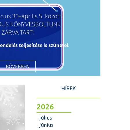
ius 30–április 5. között
DUS KÖNYVESBOLTUNK
ZÁRVA TART!
endelés teljesítése is szünetel.
BŐVEBBEN
HÍREK
2026
július
június