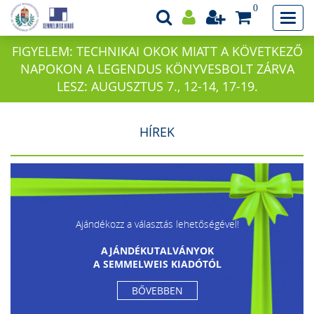
0
FIGYELEM: TECHNIKAI OKOK MIATT A KÖVETKEZŐ
NAPOKON A LEGENDUS KÖNYVESBOLT ZÁRVA
LESZ: AUGUSZTUS 7., 12-14, 17-19.
HÍREK
Ajándékozz a választás lehetőségével!
AJÁNDÉKUTALVÁNYOK
A SEMMELWEIS KIADÓTÓL
BŐVEBBEN