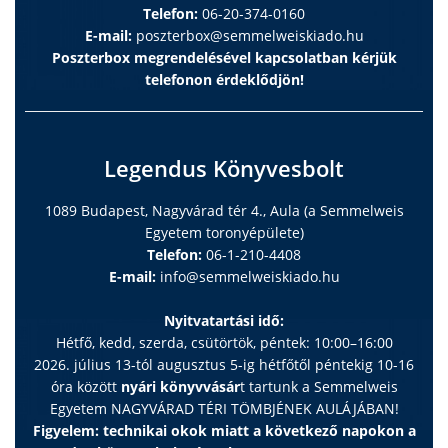
Telefon:
06-20-374-0160
E-mail:
poszterbox@semmelweiskiado.hu
Poszterbox megrendelésével kapcsolatban kérjük
telefonon érdeklődjön!
Legendus Könyvesbolt
1089 Budapest, Nagyvárad tér 4., Aula (a Semmelweis
Egyetem toronyépülete)
Telefon:
06-1-210-4408
E-mail:
info@semmelweiskiado.hu
Nyitvatartási idő:
Hétfő, kedd, szerda, csütörtök, péntek: 10:00–16:00
2026. július 13-tól augusztus 5-ig hétfőtől péntekig 10-16
óra között
nyári könyvvásár
t tartunk a Semmelweis
Egyetem NAGYVÁRAD TÉRI TÖMBJÉNEK AULÁJÁBAN!
Figyelem: technikai okok miatt a következő napokon a