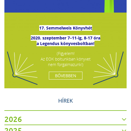
17. Semmelweis Könyvhét
2020. szeptember 7–11-ig, 8-17 óra
a Legendus könyvesboltban!
(Figyelem!
Az EOK boltunkban könyvet
nem forgalmazunk!)
BŐVEBBEN
HÍREK
2026
2025