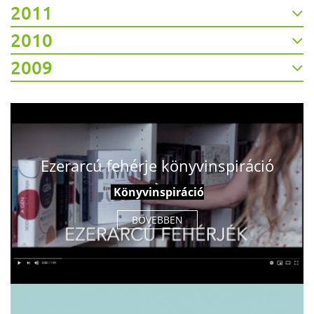
2011
2010
2009
Ezerarcú fehérje könyvinspiráció
Könyvinspiráció
BŐVEBBEN