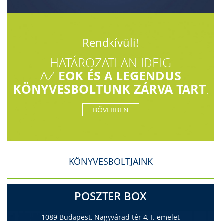
Rendkívüli!
HATÁROZATLAN IDEIG
EOK ÉS A LEGENDUS
AZ
KÖNYVESBOLTUNK ZÁRVA TART
.
BŐVEBBEN
KÖNYVESBOLTJAINK
POSZTER BOX
1089 Budapest, Nagyvárad tér 4. I. emelet