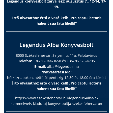
Legendus könyvesbolt zárva lesz: augusztus 7., 12-14, 17-
19.
Értő olvasathoz értő olvasó kell! „Pro captu lectoris
habent sua fata libelli!”
Legendus Alba Könyvesbolt
8000 Székesfehérvár, Selyem u. 11a, Palotaváros
Telefon:
+36-30-944-3650 és +36-30-326-4705
E-mail:
alba@legendus.hu
Nyitvatartási idő:
hétköznapokon, hétfőtől péntekig 12.30 és 18.00 óra között
Értő olvasathoz értő olvasó kell! „Pro captu lectoris
habent sua fata libelli!”
https://www.szekesfehervar.hu/legendus-alba-a-
semmelweis-kiadu-uj-konyvesboltja-szekesfehervaron