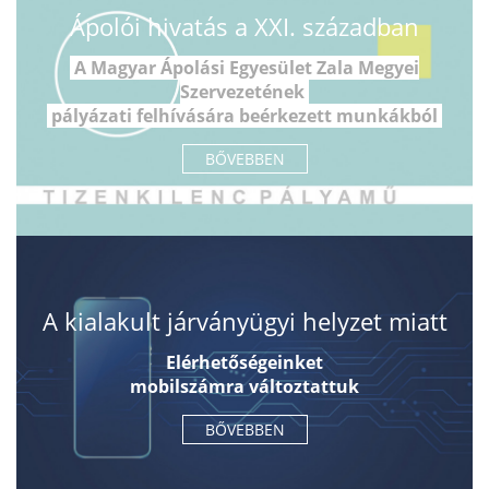
Ápolói hivatás a XXI. században
A Magyar Ápolási Egyesület Zala Megyei
Szervezetének
pályázati felhívására beérkezett munkákból
BŐVEBBEN
A kialakult járványügyi helyzet miatt
Elérhetőségeinket
mobilszámra változtattuk
BŐVEBBEN