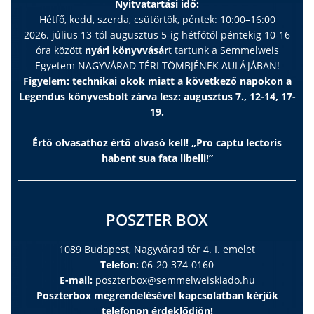
Nyitvatartási idő:
Hétfő, kedd, szerda, csütörtök, péntek: 10:00–16:00
2026. július 13-tól augusztus 5-ig hétfőtől péntekig 10-16
óra között
nyári könyvvásár
t tartunk a Semmelweis
Egyetem NAGYVÁRAD TÉRI TÖMBJÉNEK AULÁJÁBAN!
Figyelem: technikai okok miatt a következő napokon a
Legendus könyvesbolt zárva lesz: augusztus 7., 12-14, 17-
19.
Értő olvasathoz értő olvasó kell! „Pro captu lectoris
habent sua fata libelli!”
POSZTER BOX
1089 Budapest, Nagyvárad tér 4. I. emelet
Telefon:
06-20-374-0160
E-mail:
poszterbox@semmelweiskiado.hu
Poszterbox megrendelésével kapcsolatban kérjük
telefonon érdeklődjön!