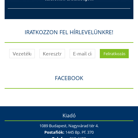
IRATKOZZON FEL HÍRLEVELÜNKRE!
FACEBOOK
Kiadó
1089 Budapest, Nagyvárad tér 4.
Postafiók:
1445 Bp. Pf. 370