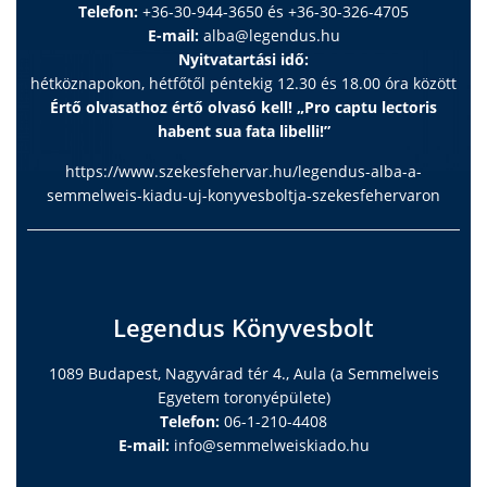
Telefon:
+36-30-944-3650 és +36-30-326-4705
E-mail:
alba@legendus.hu
Nyitvatartási idő:
hétköznapokon, hétfőtől péntekig 12.30 és 18.00 óra között
Értő olvasathoz értő olvasó kell! „Pro captu lectoris
habent sua fata libelli!”
https://www.szekesfehervar.hu/legendus-alba-a-
semmelweis-kiadu-uj-konyvesboltja-szekesfehervaron
Legendus Könyvesbolt
1089 Budapest, Nagyvárad tér 4., Aula (a Semmelweis
Egyetem toronyépülete)
Telefon:
06-1-210-4408
E-mail:
info@semmelweiskiado.hu