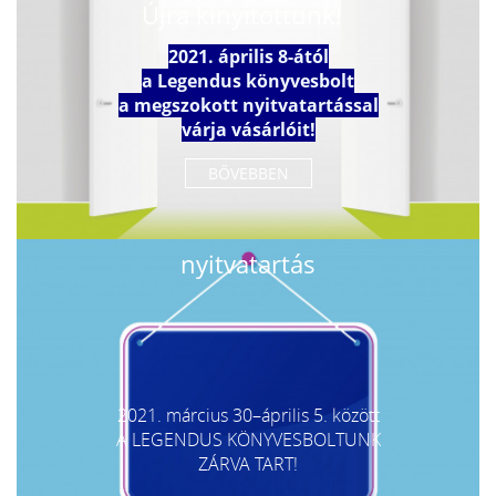
Újra kinyitottunk!
2021. április 8-ától
a Legendus könyvesbolt
a megszokott nyitvatartással
várja vásárlóit!
BŐVEBBEN
nyitvatartás
2021. március 30–április 5. között
A LEGENDUS KÖNYVESBOLTUNK
ZÁRVA TART!