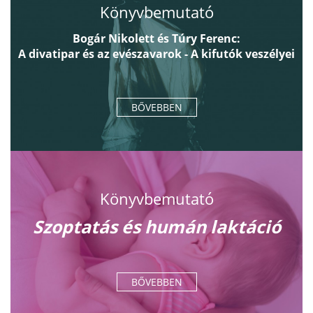
Könyvbemutató
Bogár Nikolett és Túry Ferenc:
A divatipar és az evészavarok - A kifutók veszélyei
BŐVEBBEN
Könyvbemutató
Szoptatás és humán laktáció
BŐVEBBEN