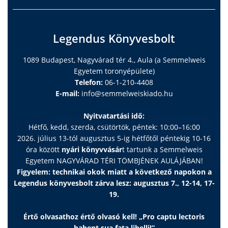
Legendus Könyvesbolt
1089 Budapest, Nagyvárad tér 4., Aula (a Semmelweis
Egyetem toronyépülete)
Telefon:
06-1-210-4408
E-mail:
info@semmelweiskiado.hu
Nyitvatartási idő:
Hétfő, kedd, szerda, csütörtök, péntek: 10:00–16:00
2026. július 13-tól augusztus 5-ig hétfőtől péntekig 10-16
óra között
nyári könyvvásár
t tartunk a Semmelweis
Egyetem NAGYVÁRAD TÉRI TÖMBJÉNEK AULÁJÁBAN!
Figyelem: technikai okok miatt a következő napokon a
Legendus könyvesbolt zárva lesz: augusztus 7., 12-14, 17-
19.
Értő olvasathoz értő olvasó kell! „Pro captu lectoris
habent sua fata libelli!”