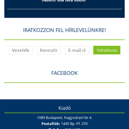
IRATKOZZON FEL HÍRLEVELÜNKRE!
FACEBOOK
Kiadó
1089 Budapest, Nagyvárad tér 4.
Postafiók:
1445 Bp. Pf. 370