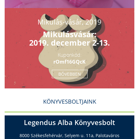
Mikulás-vásár, 2019
Mikulásvásár:
2019. december 2-13.
Kuponkód:
rOmf16GQcK
BŐVEBBEN
KÖNYVESBOLTJAINK
Legendus Alba Könyvesbolt
8000 Székesfehérvár, Selyem u. 11a, Palotaváros