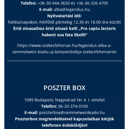
Telefon:
+36-30-944-3650 és +36-30-326-4705
E-mail:
alba@legendus.hu
Nyitvatartási idő:
hétköznapokon, hétfőtől péntekig 12.30 és 18.00 óra között
Értő olvasathoz értő olvasó kell! „Pro captu lectoris
habent sua fata libelli!”
https://www.szekesfehervar.hu/legendus-alba-a-
semmelweis-kiadu-uj-konyvesboltja-szekesfehervaron
POSZTER BOX
1089 Budapest, Nagyvárad tér 4. I. emelet
Telefon:
06-20-374-0160
E-mail:
poszterbox@semmelweiskiado.hu
Poszterbox megrendelésével kapcsolatban kérjük
telefonon érdeklődjön!