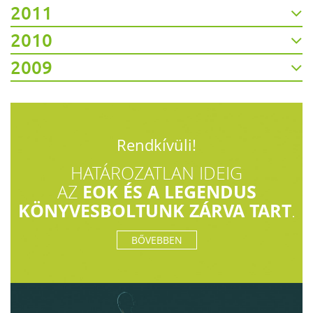
2011
2010
2009
Rendkívüli!
HATÁROZATLAN IDEIG
EOK ÉS A LEGENDUS
AZ
KÖNYVESBOLTUNK ZÁRVA TART
.
BŐVEBBEN