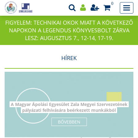
0
FIGYELEM: TECHNIKAI OKOK MIATT A KÖVETKEZŐ
NAPOKON A LEGENDUS KÖNYVESBOLT ZÁRVA
LESZ: AUGUSZTUS 7., 12-14, 17-19.
HÍREK
A Magyar Ápolási Egyesület Zala Megyei Szervezetének
pályázati felhívására beérkezett munkákból
BŐVEBBEN