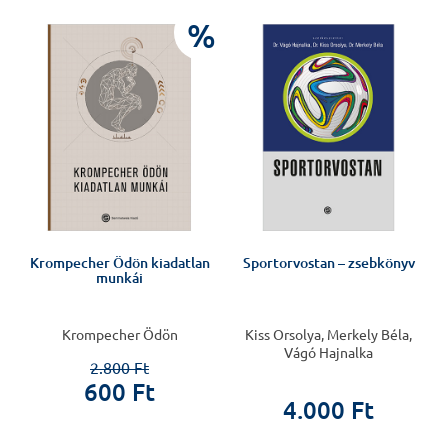
J
%
Krompecher Ödön kiadatlan
Sportorvostan – zsebkönyv
munkái
Krompecher Ödön
Kiss Orsolya, Merkely Béla,
Vágó Hajnalka
2.800 Ft
600 Ft
4.000 Ft