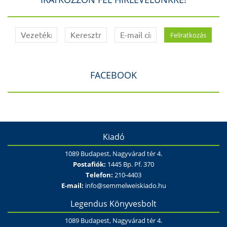
FACEBOOK
Kiadó
1089 Budapest, Nagyvárad tér 4.
Postafiók:
1445 Bp. Pf. 370
Telefon:
210-4403
E-mail:
info@semmelweiskiado.hu
Legendus Könyvesbolt
1089 Budapest, Nagyvárad tér 4.