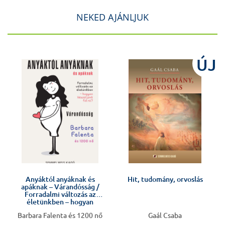
NEKED AJÁNLJUK
J
ÚJ
Anyáktól anyáknak és
Hit, tudomány, orvoslás
apáknak – Várandósság /
Forradalmi változás az
életünkben – hogyan
készüljünk fel rá?
Barbara Falenta és 1200 nő
Gaál Csaba