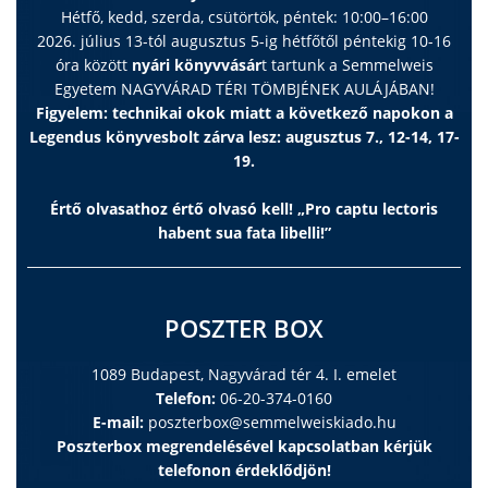
Hétfő, kedd, szerda, csütörtök, péntek: 10:00–16:00
2026. július 13-tól augusztus 5-ig hétfőtől péntekig 10-16
óra között
nyári könyvvásár
t tartunk a Semmelweis
Egyetem NAGYVÁRAD TÉRI TÖMBJÉNEK AULÁJÁBAN!
Figyelem: technikai okok miatt a következő napokon a
Legendus könyvesbolt zárva lesz: augusztus 7., 12-14, 17-
19.
Értő olvasathoz értő olvasó kell! „Pro captu lectoris
habent sua fata libelli!”
POSZTER BOX
1089 Budapest, Nagyvárad tér 4. I. emelet
Telefon:
06-20-374-0160
E-mail:
poszterbox@semmelweiskiado.hu
Poszterbox megrendelésével kapcsolatban kérjük
telefonon érdeklődjön!