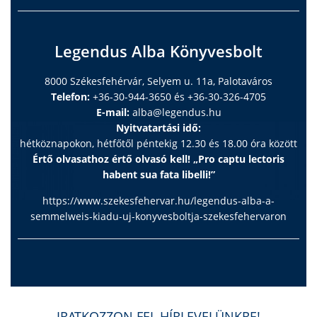
Legendus Alba Könyvesbolt
8000 Székesfehérvár, Selyem u. 11a, Palotaváros
Telefon:
+36-30-944-3650 és +36-30-326-4705
E-mail:
alba@legendus.hu
Nyitvatartási idő:
hétköznapokon, hétfőtől péntekig 12.30 és 18.00 óra között
Értő olvasathoz értő olvasó kell! „Pro captu lectoris
habent sua fata libelli!”
https://www.szekesfehervar.hu/legendus-alba-a-
semmelweis-kiadu-uj-konyvesboltja-szekesfehervaron
IRATKOZZON FEL HÍRLEVELÜNKRE!