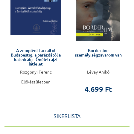
Előkészületben
A zempléni Tarcaltól
Borderline
Budapestig, a barázdától a
személyiségzavarom van
v
katedráig - Önéletrajzi
látlelet
Rozgonyi Ferenc
Lévay Anikó
Előkészületben
4.699 Ft
SIKERLISTA