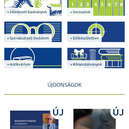
» Művészeti kiadványok
» Sorozatok
» Szórakoztató irodalom
» Előkészületben
» Antikvárium
» Könyvutalványok
ÚJDONSÁGOK
J
ÚJ
ÚJ