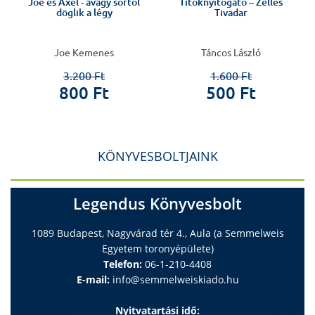
Joe és Axel - avagy sörtől
Titoknyitogató – Zelles
döglik a légy
Tivadar
Joe Kemenes
Táncos László
3.200 Ft
1.600 Ft
800 Ft
500 Ft
KÖNYVESBOLTJAINK
Legendus Könyvesbolt
1089 Budapest, Nagyvárad tér 4., Aula (a Semmelweis
Egyetem toronyépülete)
Telefon:
06-1-210-4408
E-mail:
info@semmelweiskiado.hu
Nyitvatartási idő: